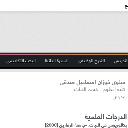
ع
لتدريس
التدرج الوظيفى
السيرة الذاتية
البحث الأكاديمى
سلوى فوزان اسماعيل صدقى
كلية العلوم - قسم النبات
مدرس
الدرجات العلمية
بكالوريوس فى النبات, -جامعة الزقازيق [2000]