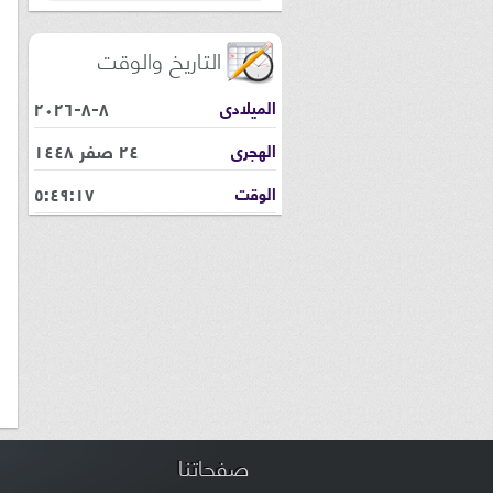
التاريخ والوقت
٨-٨-٢٠٢٦
الميلادى
٢٤ صفر ١٤٤٨
الهجرى
٥:٤٩:١٨
الوقت
صفحاتنا